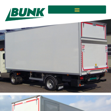
BE oplegger afgeleverd
.