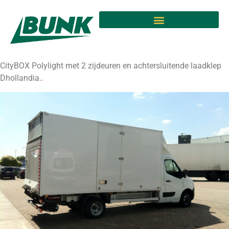
Afgeleverd aan Renault
Trucks Rotterdam voor
Eske
CityBOX Polylight met 2 zijdeuren en achtersluitende laadklep
Dhollandia.
.