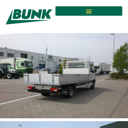
Geleverd aan P. van der
Velden voor Tumoba
Open laadbak op VW Crafter.
.