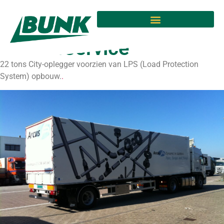
Geleverd aan Snelweg
Transport &
Koerierservice
22 tons City-oplegger voorzien van LPS (Load Protection
System) opbouw.
.