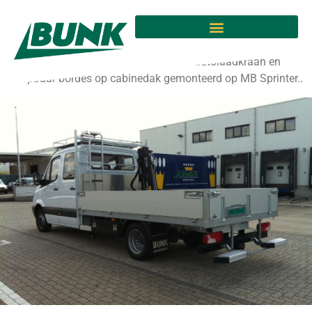
Geleverd aan V&M
Leasing
Open laadbak uitgevoerd met Hiab 017 autolaadkraan en
beloopbaar bordes op cabinedak gemonteerd op MB Sprinter.
.